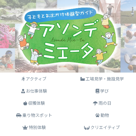
アクティブ
工場見学・施設見学
お仕事体験
学び
収穫体験
雨の日
乗り物スポット
動物
特別体験
クリエイティブ