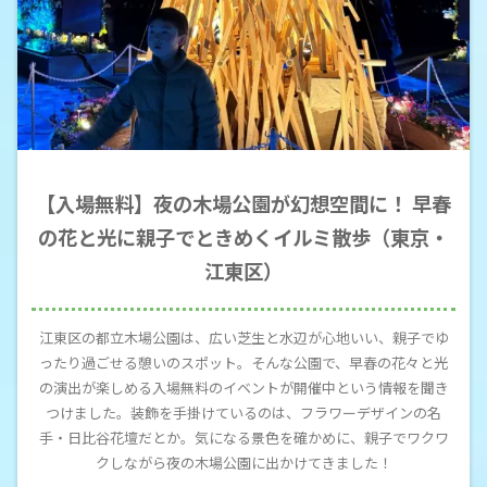
【入場無料】夜の木場公園が幻想空間に！ 早春
の花と光に親子でときめくイルミ散歩（東京・
江東区）
江東区の都立木場公園は、広い芝生と水辺が心地いい、親子でゆ
ったり過ごせる憩いのスポット。そんな公園で、早春の花々と光
の演出が楽しめる入場無料のイベントが開催中という情報を聞き
つけました。装飾を手掛けているのは、フラワーデザインの名
手・日比谷花壇だとか。気になる景色を確かめに、親子でワクワ
クしながら夜の木場公園に出かけてきました！