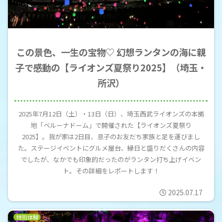
この景色、一生の宝物♡ 幻想ランタンの海に親
子で感動の【ライオンズ夏祭り2025】（埼玉・
所沢）
2025年7月12日（土）・13日（日）、埼玉西武ライオンズの本拠
地「ベルーナドーム」で開催された【ライオンズ夏祭り
2025】。我が家は2日目、息子のお友だち家族と足を運びまし
た。ステージイベントにグルメ屋台、縁日と盛りだくさんの内容
でしたが、なかでも印象的だったのがランタン打ち上げイベン
ト。その詳細をレポートします！
2025.07.17
特別体験