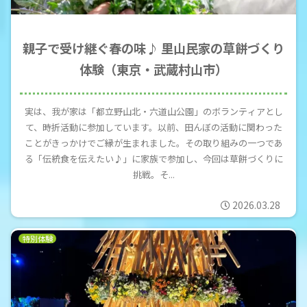
親子で受け継ぐ春の味♪ 里山民家の草餅づくり
体験（東京・武蔵村山市）
実は、我が家は「都立野山北・六道山公園」のボランティアとし
て、時折活動に参加しています。以前、田んぼの活動に関わった
ことがきっかけでご縁が生まれました。その取り組みの一つであ
る「伝統食を伝えたい♪」に家族で参加し、今回は草餅づくりに
挑戦。そ...
2026.03.28
特別体験