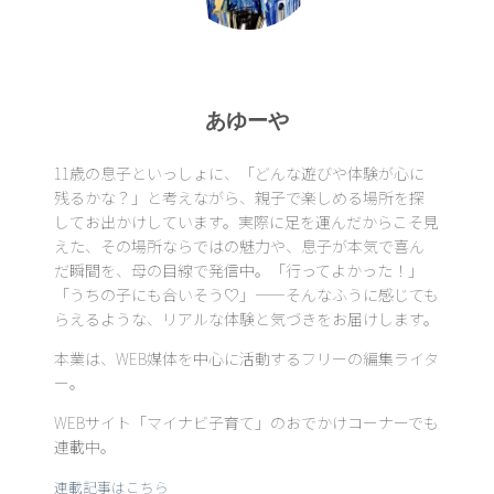
あゆーや
11歳の息子といっしょに、「どんな遊びや体験が心に
残るかな？」と考えながら、親子で楽しめる場所を探
してお出かけしています。実際に足を運んだからこそ見
えた、その場所ならではの魅力や、息子が本気で喜ん
だ瞬間を、母の目線で発信中。「行ってよかった！」
「うちの子にも合いそう♡」——そんなふうに感じても
らえるような、リアルな体験と気づきをお届けします。
本業は、WEB媒体を中心に活動するフリーの編集ライタ
ー。
WEBサイト「マイナビ子育て」のおでかけコーナーでも
連載中。
連載記事はこちら