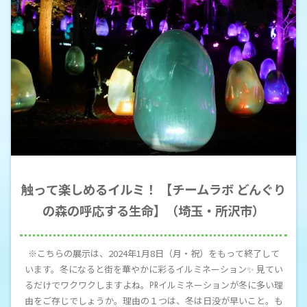
触って楽しめるイルミ！ 【チームラボ どんぐり
の森の呼応する生命】（埼玉・所沢市）
※こちらの展示は、2024年1月8日（月・祝）をもって終了して
います。冬になると街を華やかに彩るイルミネーション✨ 見てい
るだけでワクワクしますよね。㏚イルミネーションが冬に多い理
由をご存じでしょうか。理由の１つは、冬は日没が早いこと。も