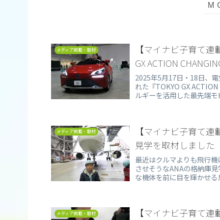
【マイナビ子育て連載
メディア掲載・取材
GX ACTION CHA
2025年5月17日・18日
れた『TOKYO GX ACT
ルギーを活用した最先端モビ
【マイナビ子育て連載
メディア掲載・取材
見学を取材しました
最近はクルマよりも飛行機
させそうなANAの格納庫見学「
な機体を前に目を輝かせる
備士さんに挑んだインタビ
【マイナビ子育て連
メディア掲載・取材