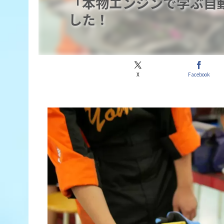
「本物エンジンで学ぶ自
した！
X
Facebook