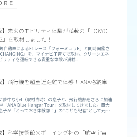
】未来のモビリティ体験が満載の『TOKYO
NGING』を取材しました！
、電気自動車によるF1レース「フォーミュラE」と同時開催さ
ION CHANGING』を、マイナビ子育てで取材。クリーンエネ
リティを運転できる貴重な体験が満載...
】飛行機を超至近距離で体感！ ANA格納庫
に夢中な小4（取材当時）の息子と、飛行機熱をさらに加速
ANA Blue Hangar Tour」を取材してきました。巨大
息子が「とっておき体験部！」の“こども記者”として元整
ューの様子もあわせてレポートします。
載】科学技術館×ボーイング社の「航空宇宙