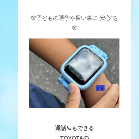
🌸子どもの通学や習い事に“安心”を
🌸
通話📞もできる
TOYOTAの