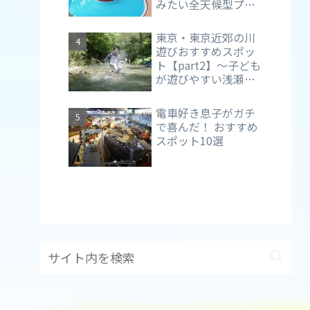
みたい全天候型プー
ル【アクアブルー多
摩】（東京・多摩
東京・東京近郊の川
市）
遊びおすすめスポッ
ト【part2】～子ども
が遊びやすい浅瀬が
メイン～
電車好き息子がガチ
で喜んだ！ おすすめ
スポット10選