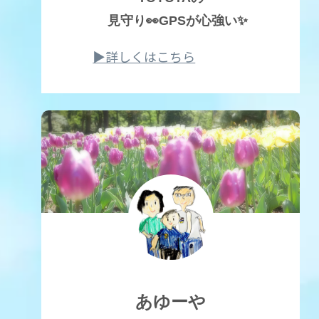
見守り👀GPSが心強い✨
▶詳しくはこちら
あゆーや