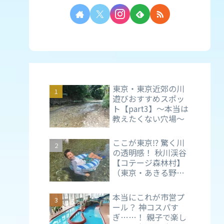
東京・東京近郊の川
遊びおすすめスポッ
ト【part3】～本当は
教えたくない穴場～
ここが東京⁉ 驚く川
の透明感！ 秋川渓谷
【コテージ森林村】
（東京・あきる野
市）で親子の夏時間
を満喫
本当にこれが市営プ
ール？ 神コスパす
ぎ……！ 親子で楽し