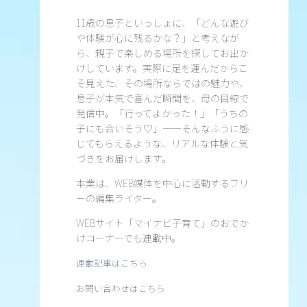
11歳の息子といっしょに、「どんな遊び
や体験が心に残るかな？」と考えなが
ら、親子で楽しめる場所を探してお出か
けしています。実際に足を運んだからこ
そ見えた、その場所ならではの魅力や、
息子が本気で喜んだ瞬間を、母の目線で
発信中。「行ってよかった！」「うちの
子にも合いそう♡」——そんなふうに感
じてもらえるような、リアルな体験と気
づきをお届けします。
本業は、WEB媒体を中心に活動するフリ
ーの編集ライター。
WEBサイト「マイナビ子育て」のおでか
けコーナーでも連載中。
連載記事はこちら
お問い合わせはこちら