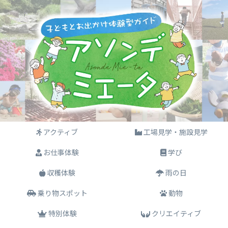
アクティブ
工場見学・施設見学
お仕事体験
学び
収穫体験
雨の日
乗り物スポット
動物
特別体験
クリエイティブ