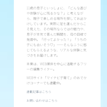
11歳の息子といっしょに、「どんな遊び
や体験が心に残るかな？」と考えなが
ら、親子で楽しめる場所を探してお出か
けしています。実際に足を運んだからこ
そ見えた、その場所ならではの魅力や、
息子が本気で喜んだ瞬間を、母の目線で
発信中。「行ってよかった！」「うちの
子にも合いそう♡」——そんなふうに感
じてもらえるような、リアルな体験と気
づきをお届けします。
本業は、WEB媒体を中心に活動するフリ
ーの編集ライター。
WEBサイト「マイナビ子育て」のおでか
けコーナーでも連載中。
連載記事はこちら
お問い合わせはこちら