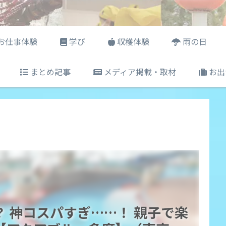
お仕事体験
学び
収穫体験
雨の日
まとめ記事
メディア掲載・取材
お出
 神コスパすぎ……！ 親子で楽