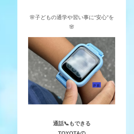
🌸子どもの通学や習い事に“安心”を
🌸
通話📞もできる
TOYOTAの