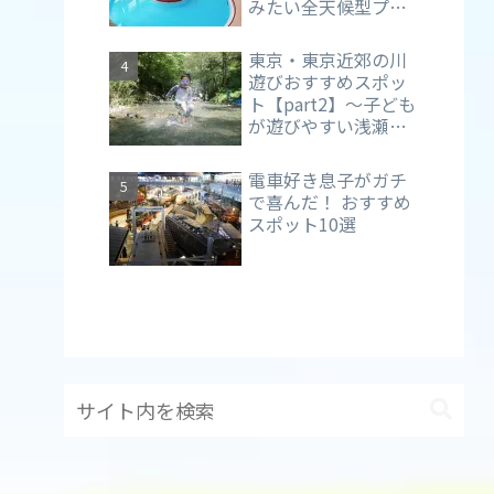
みたい全天候型プー
ル【アクアブルー多
摩】（東京・多摩
東京・東京近郊の川
市）
遊びおすすめスポッ
ト【part2】～子ども
が遊びやすい浅瀬が
メイン～
電車好き息子がガチ
で喜んだ！ おすすめ
スポット10選