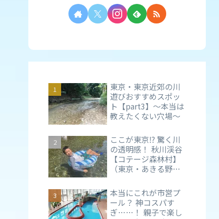
東京・東京近郊の川
遊びおすすめスポッ
ト【part3】～本当は
教えたくない穴場～
ここが東京⁉ 驚く川
の透明感！ 秋川渓谷
【コテージ森林村】
（東京・あきる野
市）で親子の夏時間
を満喫
本当にこれが市営プ
ール？ 神コスパす
ぎ……！ 親子で楽し