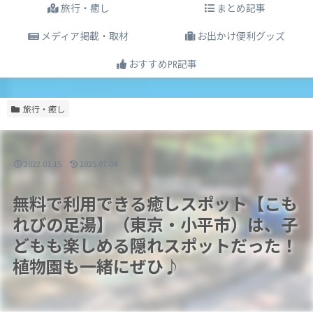
旅行・癒し
まとめ記事
メディア掲載・取材
お出かけ便利グッズ
おすすめ㏚記事
旅行・癒し
2022.01.15
2025.07.04
無料で利用できる癒しスポット【こも
れびの足湯】（東京・小平市）は、子
どもも楽しめる隠れスポットだった！
植物園も一緒にぜひ♪