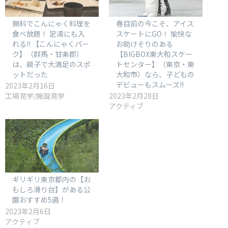
無料でこんにゃく料理を
春目前の今こそ、アイス
食べ放題！ 足湯にも入
スケートにGO！ 愉快な
れる!! 【こんにゃくパー
お助けそりのある
ク】（群馬・甘楽郡）
【BIGBOX東大和スケー
は、親子で大満足のスポ
トセンター】（東京・東
ットだった
大和市）なら、子どもの
デビューもスムーズ!!
2023年2月16日
工場見学/施設見学
2023年2月28日
アクティブ
ギリギリ東京都内の【お
もしろ滑り台】がある公
園おすすめ5選！
2023年2月6日
アクティブ