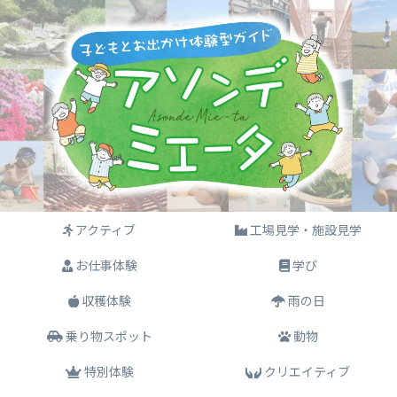
アクティブ
工場見学・施設見学
お仕事体験
学び
収穫体験
雨の日
乗り物スポット
動物
特別体験
クリエイティブ