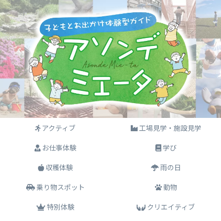
アクティブ
工場見学・施設見学
お仕事体験
学び
収穫体験
雨の日
乗り物スポット
動物
特別体験
クリエイティブ