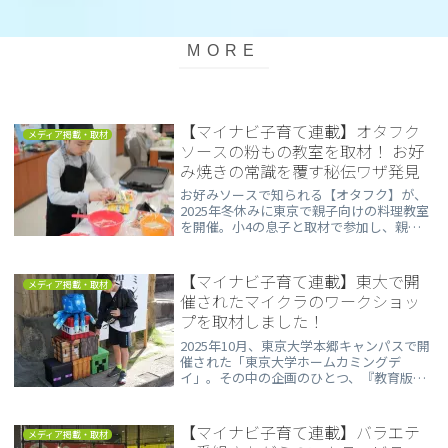
【マイナビ子育て連載】オタフク
メディア掲載・取材
ソースの粉もの教室を取材！ お好
み焼きの常識を覆す秘伝ワザ発見
お好みソースで知られる【オタフク】が、
2025年冬休みに東京で親子向けの料理教室
を開催。小4の息子と取材で参加し、親子
で“おいしさの新発見”を体験しました。
なお、【オタフク】の「東京 おこのみスタ
ジオ」（東京・江東区）では学校の長期休
【マイナビ子育て連載】東大で開
メディア掲載・取材
みに親子向けイベントを実施しているた
催されたマイクラのワークショッ
め、気になる方は公式㏋で開催情報をチェ
プを取材しました！
ックしてみてください。
2025年10月、東京大学本郷キャンパスで開
催された「東京大学ホームカミングデ
イ」。その中の企画のひとつ、『教育版マ
インクラフトを使って東大150年の歴史を
学ぶワークショップ』を取材させていただ
きました。豪華な講師陣から直接レクチャ
【マイナビ子育て連載】バラエテ
メディア掲載・取材
ーを受け、参加者した子どもたち同士で協