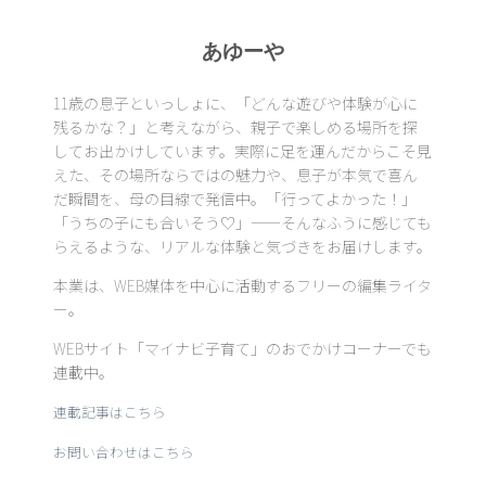
あゆーや
11歳の息子といっしょに、「どんな遊びや体験が心に
残るかな？」と考えながら、親子で楽しめる場所を探
してお出かけしています。実際に足を運んだからこそ見
えた、その場所ならではの魅力や、息子が本気で喜ん
だ瞬間を、母の目線で発信中。「行ってよかった！」
「うちの子にも合いそう♡」——そんなふうに感じても
らえるような、リアルな体験と気づきをお届けします。
本業は、WEB媒体を中心に活動するフリーの編集ライタ
ー。
WEBサイト「マイナビ子育て」のおでかけコーナーでも
連載中。
連載記事はこちら
お問い合わせはこちら