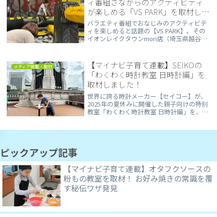
ィ番組さながらのアクティビティ
力しながら東大の歴史を“マイクラの世
が楽しめる「VS PARK」を取材しま
界”で形にしていく時間は、まさに学びの熱
気が満ちる時間でした。
した！
バラエティ番組でおなじみのアクティビテ
ィを楽しめると話題の【VS PARK】。その
イオンレイクタウンmori店（埼玉県越谷
市）を家族3人で取材しました。実際に体
験してみると、噂以上のおもしろさ！ 完全
屋内型だから、雨の日のお出かけにもぴっ
【マイナビ子育て連載】SEIKOの
メディア掲載・取材
たりです👍
「わくわく時計教室 日時計編」を
取材しました！
世界に誇る時計メーカー【セイコー】が、
2025年の夏休みに開催した親子向けの特別
教室「わくわく時計教室 日時計編」を、息
子とともに取材しました。
ピックアップ記事
【マイナビ子育て連載】オタフクソースの
粉もの教室を取材！ お好み焼きの常識を覆
す秘伝ワザ発見