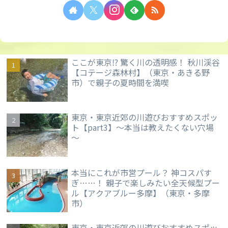
ここが東京⁉ 驚く川の透明感！ 秋川渓谷
【コテージ森林村】（東京・あきる野
市）で親子の夏時間を満喫
東京・東京近郊の川遊びおすすめスポッ
ト【part3】～本当は教えたくない穴場
～
本当にこれが市営プール？ 神コスパす
ぎ……！ 親子で楽しみたい全天候型プー
ル【アクアブルー多摩】（東京・多摩
市）
東京・東京近郊の川遊びおすすめスポッ