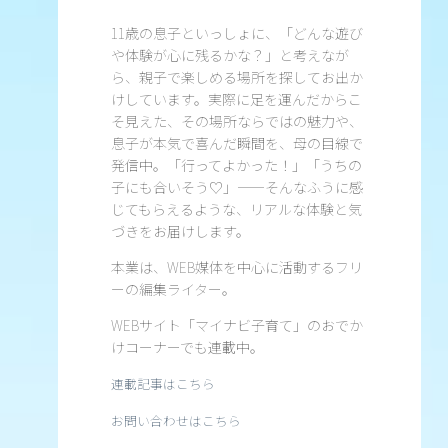
11歳の息子といっしょに、「どんな遊び
や体験が心に残るかな？」と考えなが
ら、親子で楽しめる場所を探してお出か
けしています。実際に足を運んだからこ
そ見えた、その場所ならではの魅力や、
息子が本気で喜んだ瞬間を、母の目線で
発信中。「行ってよかった！」「うちの
子にも合いそう♡」——そんなふうに感
じてもらえるような、リアルな体験と気
づきをお届けします。
本業は、WEB媒体を中心に活動するフリ
ーの編集ライター。
WEBサイト「マイナビ子育て」のおでか
けコーナーでも連載中。
連載記事はこちら
お問い合わせはこちら