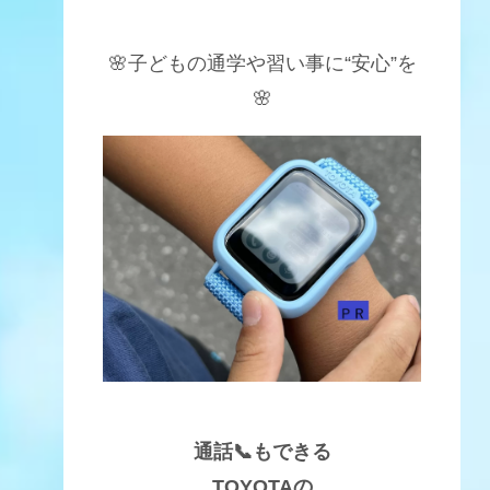
🌸子どもの通学や習い事に“安心”を
🌸
通話📞もできる
TOYOTAの