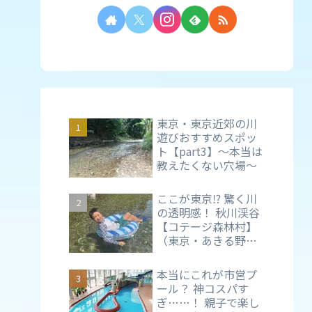
東京・東京近郊の川
遊びおすすめスポッ
ト【part3】～本当は
教えたくない穴場～
ここが東京⁉ 驚く川
の透明感！ 秋川渓谷
【コテージ森林村】
（東京・あきる野
市）で親子の夏時間
を満喫
本当にこれが市営プ
ール？ 神コスパす
ぎ……！ 親子で楽し