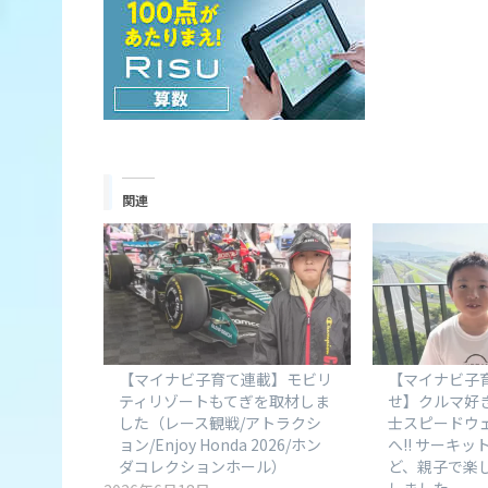
関連
【マイナビ子育て連載】モビリ
【マイナビ子
ティリゾートもてぎを取材しま
せ】クルマ好
した（レース観戦/アトラクシ
士スピードウ
ョン/Enjoy Honda 2026/ホン
へ!! サーキ
ダコレクションホール）
ど、親子で楽
しました