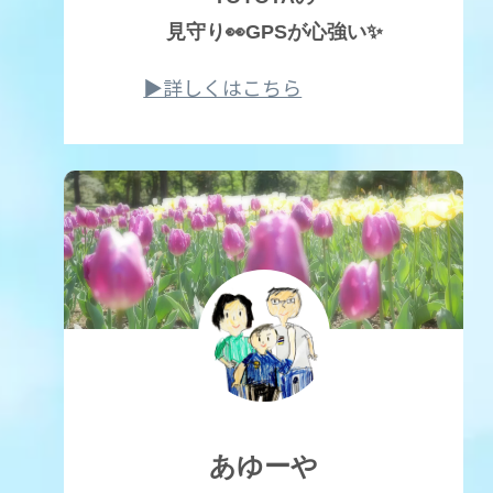
見守り👀GPSが心強い✨
▶詳しくはこちら
あゆーや