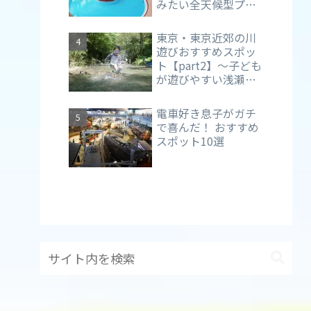
みたい全天候型プー
ル【アクアブルー多
摩】（東京・多摩
東京・東京近郊の川
市）
遊びおすすめスポッ
ト【part2】～子ども
が遊びやすい浅瀬が
メイン～
電車好き息子がガチ
で喜んだ！ おすすめ
スポット10選