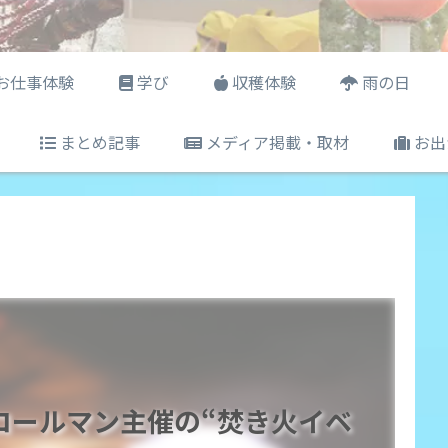
お仕事体験
学び
収穫体験
雨の日
まとめ記事
メディア掲載・取材
お出
コールマン主催の“焚き火イベ