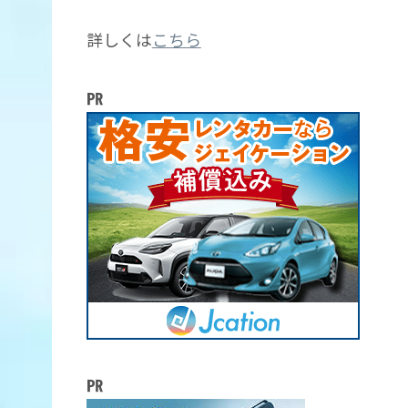
詳しくは
こちら
㏚
㏚