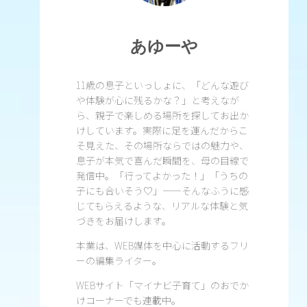
あゆーや
11歳の息子といっしょに、「どんな遊び
や体験が心に残るかな？」と考えなが
ら、親子で楽しめる場所を探してお出か
けしています。実際に足を運んだからこ
そ見えた、その場所ならではの魅力や、
息子が本気で喜んだ瞬間を、母の目線で
発信中。「行ってよかった！」「うちの
子にも合いそう♡」——そんなふうに感
じてもらえるような、リアルな体験と気
づきをお届けします。
本業は、WEB媒体を中心に活動するフリ
ーの編集ライター。
WEBサイト「マイナビ子育て」のおでか
けコーナーでも連載中。