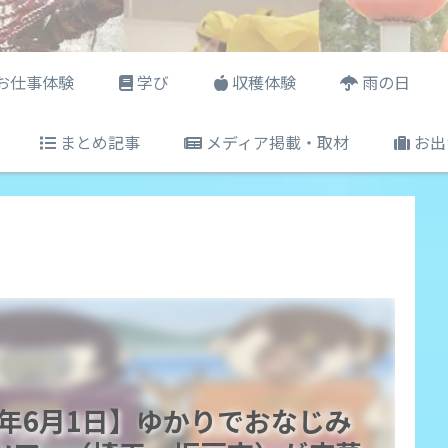
お仕事体験
学び
収穫体験
雨の日
まとめ記事
メディア掲載・取材
お出
6年6月1日】ゆかりでおなじみ