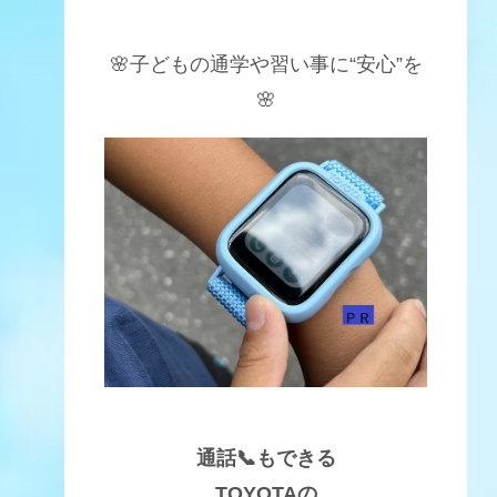
🌸子どもの通学や習い事に“安心”を
🌸
通話📞もできる
TOYOTAの