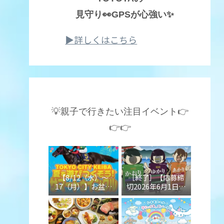
見守り👀GPSが心強い✨
▶詳しくはこちら
💡親子で行きたい注目イベント👉
👉👉
【8/12（水）～
［終了］【応募締
17（月）】お盆休
切2026年6月1日】
みのお出かけに！
ゆかりでおなじみ
大井競馬場の夏限
「三島食品」の工
定イベント「夏を
場見学ツアー（埼
遊びつくそう！サ
玉・坂戸市）が応