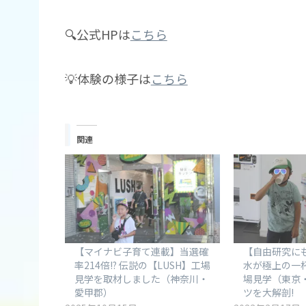
🔍公式HPは
こちら
💡体験の様子は
こちら
関連
【マイナビ子育て連載】当選確
【自由研究に
率214倍!? 伝説の【LUSH】工場
水が極上の一杯
見学を取材しました（神奈川・
場見学（東京
愛甲郡）
ツを大解剖!