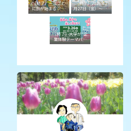
［終了］一皿ごと
［終了］2026年2
マートゥインク
募受付中！
に旅が始まる♡ Ｇ
月27日（金）～3月
ル」（東京・品川
Ｗは、親子で味わ
31日（火）「シナ
区）
う『ご当地グル
モロール そらいろ
メ』のホテルブッ
キッズパーティ」
フェへ（東京・文
を開催！（東京・
［終了］大学が“企
京区）
サンシャインシテ
業体験テーマパー
ィ）
ク”になるイベント
「学びのフェス
2026春」が3月26
日（木）開催決
定！