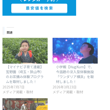
関連
【マイナビ子育て連載】
小学館【HugKum】で、
宮野園（埼玉・狭山市）
今話題の没入型体験施設
のお茶摘み体験プログラ
「ワンダリア横浜」を取
ムを取材しました！
材しました！
2025年7月7日
2026年3月23日
メディア掲載・取材
メディア掲載・取材