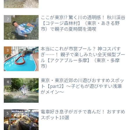
ここが東京⁉ 驚く川の透明感！ 秋川渓谷
【コテージ森林村】（東京・あきる野
市）で親子の夏時間を満喫
本当にこれが市営プール？ 神コスパす
ぎ……！ 親子で楽しみたい全天候型プー
ル【アクアブルー多摩】（東京・多摩
市）
東京・東京近郊の川遊びおすすめスポッ
ト【part2】～子どもが遊びやすい浅瀬
がメイン～
電車好き息子がガチで喜んだ！ おすすめ
スポット10選