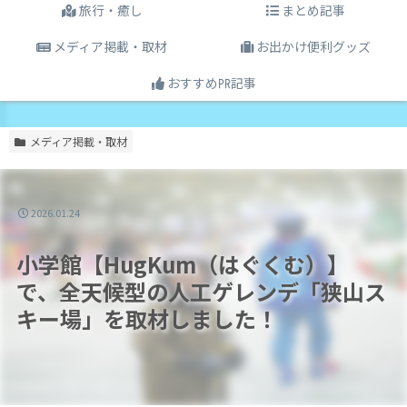
旅行・癒し
まとめ記事
メディア掲載・取材
お出かけ便利グッズ
おすすめ㏚記事
メディア掲載・取材
2026.01.24
小学館【HugKum（はぐくむ）】
で、全天候型の人工ゲレンデ「狭山ス
キー場」を取材しました！