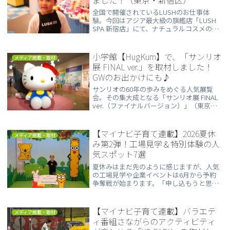
全国で開催されているLUSHのお仕事体
験。今回はアジア最大級の旗艦店「LUSH
SPA 新宿店」にて、ナチュラルコスメの世
界にふれながら、息子がショップ店員とシ
ェフの役割に挑戦！ その様子を親子で取材
しました。
小学館【HugKum】で、「サンリオ
メディア掲載・取材
展 FINAL ver.」を取材しました！
GWのお出かけにも♪
サンリオの60年の歩みをめぐる人気展覧
会。その集大成となる「サンリオ展 FINAL
ver.（ファイナルバージョン）」（東京・
六本木）を取材しました。会場は“カワイイ
×エモい”が次々と押し寄せる充実の内容
で、親子でたっぷり楽しめます。同フロア
【マイナビ子育て連載】2026夏休
メディア掲載・取材
には世界観をじっくり味わえるコラボカフ
み第2弾！工場見学＆特別体験の人
ェも登場していて、GWのおでかけにもぴっ
気スポット7選
たりです。
夏休みはまだ先のように感じますが、人気
の工場見学や企業イベントは6月から予約
争奪戦が始まります。「申し込もうと思っ
たら満席だった…」を避けるため、6月か
ら要チェックの体験をマイナビ子育てで詳
しく紹介しています。夏休みの計画にぜひ
【マイナビ子育て連載】バラエテ
メディア掲載・取材
役立ててください。
ィ番組さながらのアクティビティ