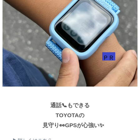
通話📞もできる
TOYOTAの
見守り👀GPSが心強い✨