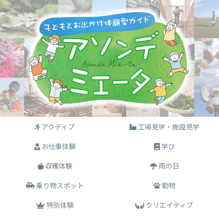
アクティブ
工場見学・施設見学
お仕事体験
学び
収穫体験
雨の日
乗り物スポット
動物
特別体験
クリエイティブ