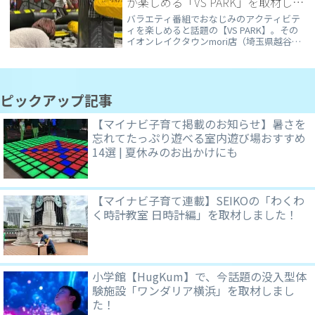
が楽しめる「VS PARK」を取材しま
した！
バラエティ番組でおなじみのアクティビテ
ィを楽しめると話題の【VS PARK】。その
イオンレイクタウンmori店（埼玉県越谷
市）を家族3人で取材しました。実際に体
験してみると、噂以上のおもしろさ！ 完全
屋内型だから、雨の日のお出かけにもぴっ
たりです👍
ピックアップ記事
【マイナビ子育て掲載のお知らせ】暑さを
忘れてたっぷり遊べる室内遊び場おすすめ
14選 | 夏休みのお出かけにも
【マイナビ子育て連載】SEIKOの「わくわ
く時計教室 日時計編」を取材しました！
小学館【HugKum】で、今話題の没入型体
験施設「ワンダリア横浜」を取材しまし
た！