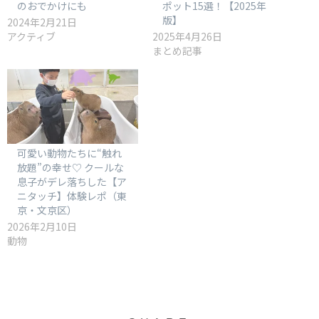
のおでかけにも
ポット15選！【2025年
版】
2024年2月21日
アクティブ
2025年4月26日
まとめ記事
可愛い動物たちに“触れ
放題”の幸せ♡ クールな
息子がデレ落ちした【ア
ニタッチ】体験レポ（東
京・文京区）
2026年2月10日
動物