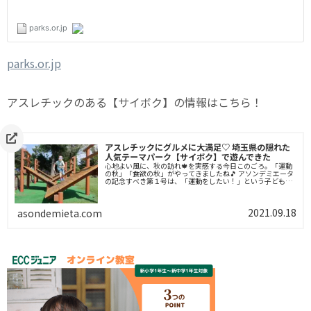
parks.or.jp
アスレチックのある【サイボク】の情報はこちら！
アスレチックにグルメに大満足♡ 埼玉県の隠れた
人気テーマパーク【サイボク】で遊んできた
心地よい風に、秋の訪れ🍁を実感する今日このごろ。「運動
の秋」「食欲の秋」がやってきましたね🎵 アソンデミエータ
の記念すべき第１号は、「運動をしたい！」という子どもた
ちと、「何か美味しいものを食べたい！」という大人たちの
願いを同時に叶える、秋におすすめのテーマパーク【サイボ
ク】をご紹介します！
2021.09.18
asondemieta.com