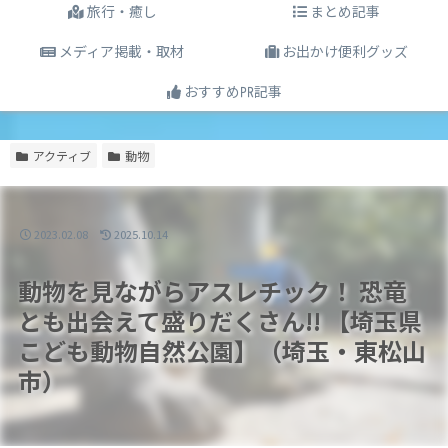
旅行・癒し
まとめ記事
メディア掲載・取材
お出かけ便利グッズ
おすすめ㏚記事
アクティブ
動物
2023.02.08
2025.10.14
動物を見ながらアスレチック！ 恐竜
とも出会えて盛りだくさん!! 【埼玉県
こども動物自然公園】（埼玉・東松山
市）