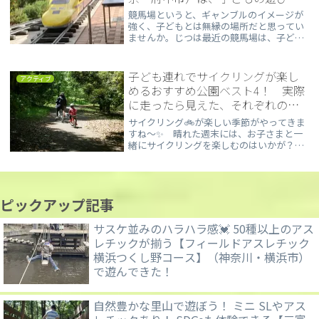
の充実ぶりがすごい!!
競馬場というと、ギャンブルのイメージが
強く、子どもとは無縁の場所だと思ってい
ませんか。じつは最近の競馬場は、子ども
が1日中遊べるスポットへと進化。今日
は、わか家も何度もリピしている【東京競
馬場】についてご紹介したいと思います!!
子ども連れでサイクリングが楽し
アクティブ
めるおすすめ公園ベスト4！ 実際
に走ったら見えた、それぞれの魅
力♪（東京・埼玉）
サイクリング🚲が楽しい季節がやってきま
すね～✨ 晴れた週末には、お子さまと一
緒にサイクリングを楽しむのはいかが？
実際に行って良かった！ 子ども連れでサイ
クリングが楽しめるおすすめの公園ベスト
4をご紹介しますので、ぜひ参考にしてみて
ください...
ピックアップ記事
サスケ並みのハラハラ感💓 50種以上のアス
レチックが揃う【フィールドアスレチック
横浜つくし野コース】（神奈川・横浜市）
で遊んできた！
自然豊かな里山で遊ぼう！ ミニ SLやアス