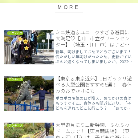
ミニ鉄道＆ユニークすぎる遊具に
アクティブ
大満足♡【川口市立グリーンセン
ター】（埼玉・川口市）は子ども
のユートピア
新年、明けましておめでとうございます！
慌ただしい年明けだったため、更新がずい
ぶんと遅くなってしまいましたが、2022年
もたくさんのお出かけスポットをご紹介し
ていきたいと思います。ぜひ、お子さまと
のお出かけの参考にしてください♪2022年
【東京＆東京近郊】1日ガッツリ遊
アクティブ
最初...
べる大型公園おすすめ6選！ 春休
みのおでかけにも
ポカポカ陽気の日が増え、おでかけの春は
もうすぐそこ。春休みも間近に迫り、「子
どもを連れてどこに行こう？」「おでかけ
はしたいけれど、出費がかさむのは困
る……」とおでかけ先に悩むママも多いの
では？ そんなときの推しスポットが、無
大型遊具にミニ新幹線、ふわふわ
アクティブ
料・格安で1日遊べる大型公園。今回は、
ドームまで！【東京競馬場】（東
実際に我が家が訪れて良かった大型公園を
京・府中市）は、子どもの遊び場
一挙にご紹介します。