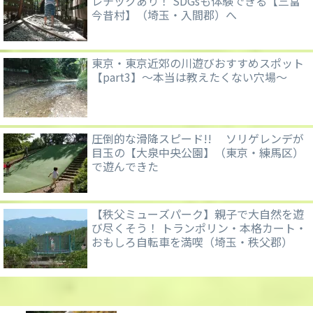
レチックあり！ SDGsも体験できる【三富
今昔村】（埼玉・入間郡）へ
東京・東京近郊の川遊びおすすめスポット
【part3】～本当は教えたくない穴場～
圧倒的な滑降スピード!! ソリゲレンデが
目玉の【大泉中央公園】（東京・練馬区）
で遊んできた
【秩父ミューズパーク】親子で大自然を遊
び尽くそう！ トランポリン・本格カート・
おもしろ自転車を満喫（埼玉・秩父郡）