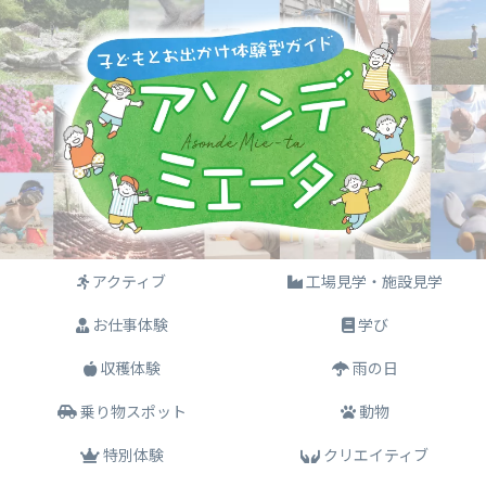
アクティブ
工場見学・施設見学
お仕事体験
学び
収穫体験
雨の日
乗り物スポット
動物
特別体験
クリエイティブ